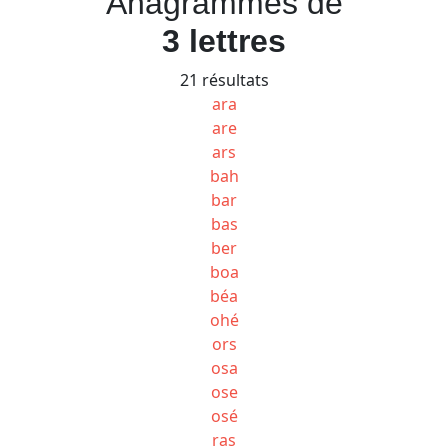
Anagrammes de
3 lettres
21 résultats
ara
are
ars
bah
bar
bas
ber
boa
béa
ohé
ors
osa
ose
osé
ras