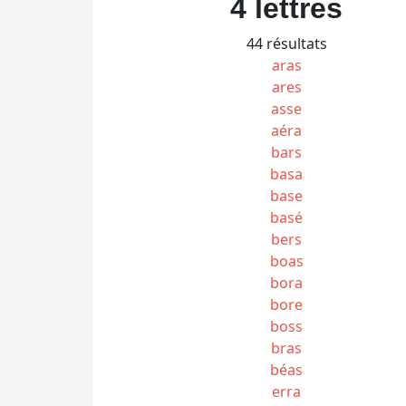
4 lettres
44 résultats
aras
ares
asse
aéra
bars
basa
base
basé
bers
boas
bora
bore
boss
bras
béas
erra