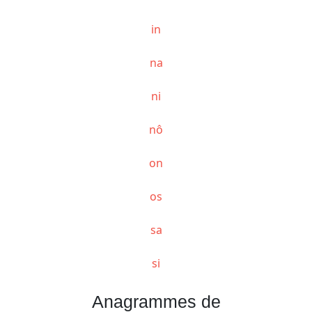
in
na
ni
nô
on
os
sa
si
Anagrammes de