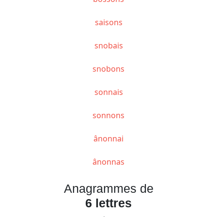
saisons
snobais
snobons
sonnais
sonnons
ânonnai
ânonnas
Anagrammes de
6 lettres