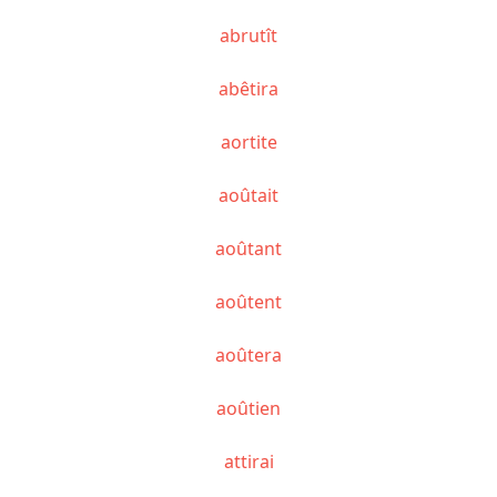
abrutît
abêtira
aortite
aoûtait
aoûtant
aoûtent
aoûtera
aoûtien
attirai