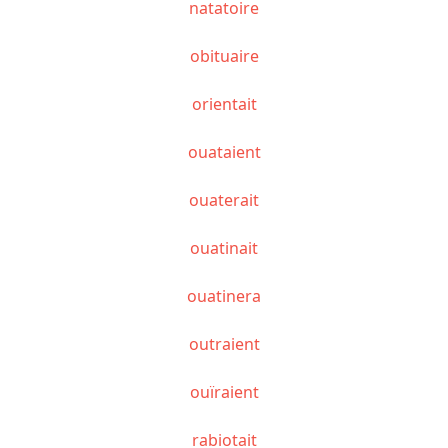
natatoire
obituaire
orientait
ouataient
ouaterait
ouatinait
ouatinera
outraient
ouïraient
rabiotait