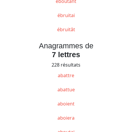
éboutant
ébruitai
ébruitât
Anagrammes de
7 lettres
228 résultats
abattre
abattue
aboient
aboiera
aboutai