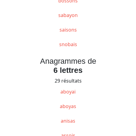
bossons
sabayon
saisons
snobais
Anagrammes de
6 lettres
29 résultats
aboyai
aboyas
anisas
assois