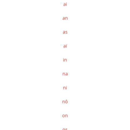
ai
an
as
aï
in
na
ni
nô
on
os