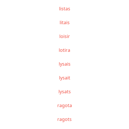
listas
litais
loisir
lotira
lysais
lysait
lysats
ragota
ragots