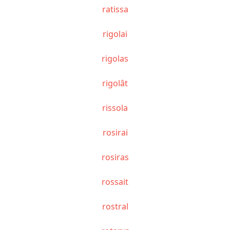
ratissa
rigolai
rigolas
rigolât
rissola
rosirai
rosiras
rossait
rostral