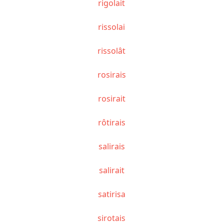
rigolait
rissolai
rissolât
rosirais
rosirait
rôtirais
salirais
salirait
satirisa
sirotais