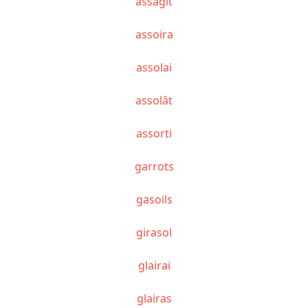
assagît
assoira
assolai
assolât
assorti
garrots
gasoils
girasol
glairai
glairas