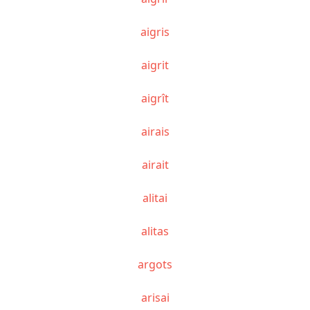
aigris
aigrit
aigrît
airais
airait
alitai
alitas
argots
arisai