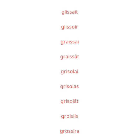
glissait
glissoir
graissai
graissât
grisolai
grisolas
grisolât
groisils
grossira