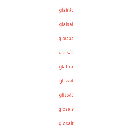
glairât
glaisai
glaisas
glaisât
glatira
glissai
glissât
glosais
glosait