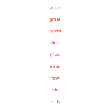
grisas
grisât
grossi
gâtais
gîtais
irisas
irisât
irrita
isatis