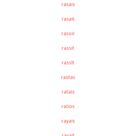
rasais
rasait
rasoir
rassit
rassît
rastas
ratais
ratios
rayais
rayait