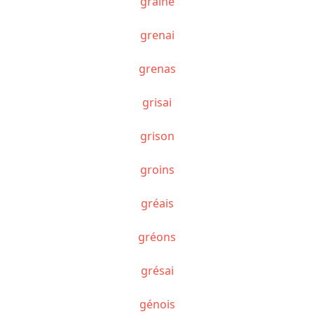
grainé
grenai
grenas
grisai
grison
groins
gréais
gréons
grésai
génois