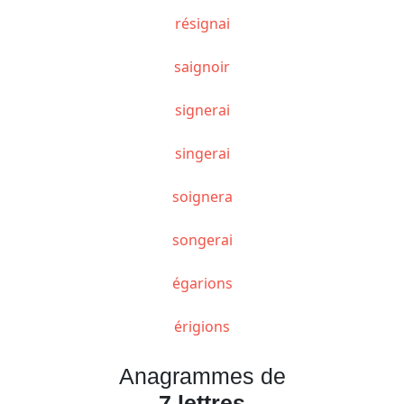
résignai
saignoir
signerai
singerai
soignera
songerai
égarions
érigions
Anagrammes de
7 lettres