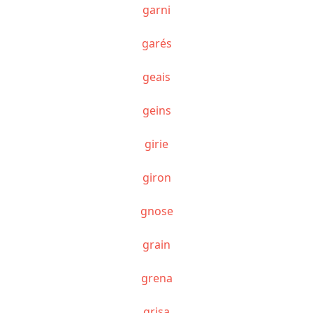
garni
garés
geais
geins
girie
giron
gnose
grain
grena
grisa