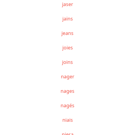
jaser
jaïns
jeans
joies
joins
nager
nages
nagés
niais
niera