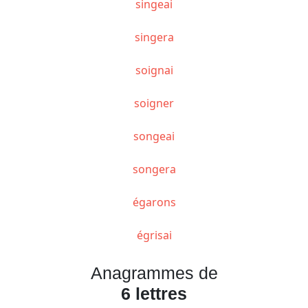
singeai
singera
soignai
soigner
songeai
songera
égarons
égrisai
Anagrammes de
6 lettres