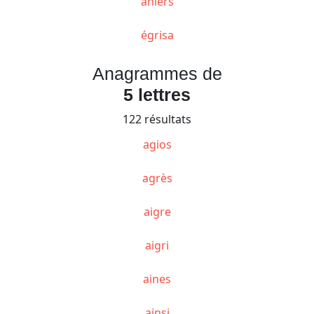
âniers
égrisa
Anagrammes de
5 lettres
122 résultats
agios
agrès
aigre
aigri
aines
ainsi