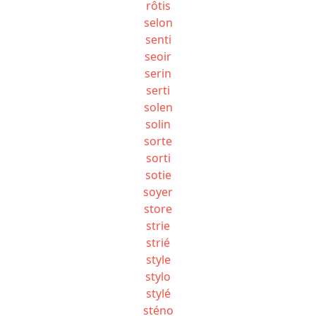
rôtis
selon
senti
seoir
serin
serti
solen
solin
sorte
sorti
sotie
soyer
store
strie
strié
style
stylo
stylé
sténo