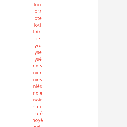
lori
lors
lote
loti
loto
lots
lyre
lyse
lysé
nets
nier
nies
niés
noie
noir
note
noté
noyé
oeil