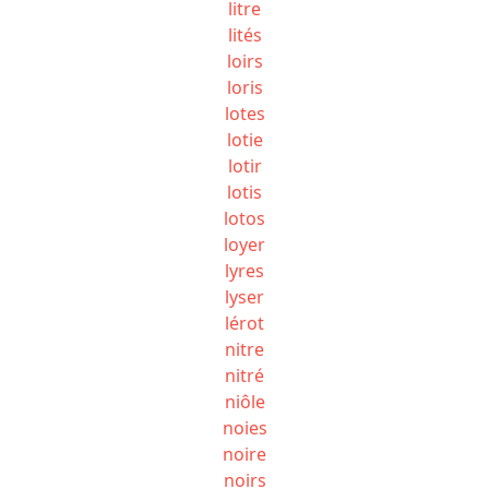
litre
lités
loirs
loris
lotes
lotie
lotir
lotis
lotos
loyer
lyres
lyser
lérot
nitre
nitré
niôle
noies
noire
noirs