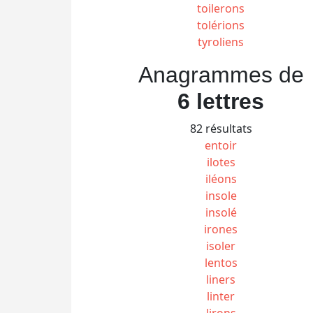
toilerons
tolérions
tyroliens
Anagrammes de
6 lettres
82 résultats
entoir
ilotes
iléons
insole
insolé
irones
isoler
lentos
liners
linter
lirons