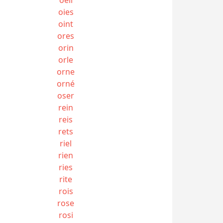
oies
oint
ores
orin
orle
orne
orné
oser
rein
reis
rets
riel
rien
ries
rite
rois
rose
rosi