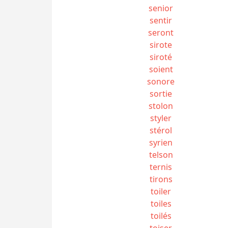
senior
sentir
seront
sirote
siroté
soient
sonore
sortie
stolon
styler
stérol
syrien
telson
ternis
tirons
toiler
toiles
toilés
toiser