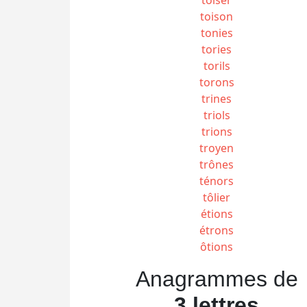
toison
tonies
tories
torils
torons
trines
triols
trions
troyen
trônes
ténors
tôlier
étions
étrons
ôtions
Anagrammes de
3 lettres