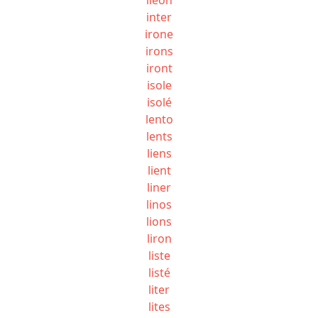
inter
irone
irons
iront
isole
isolé
lento
lents
liens
lient
liner
linos
lions
liron
liste
listé
liter
lites