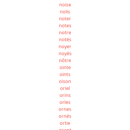
noise
nolis
noter
notes
notre
notés
noyer
noyés
nôtre
ointe
oints
oison
oriel
orins
orles
ornes
ornés
ortie
osent