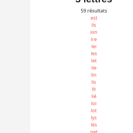
59 résultats
est
ils
ion
ire
lei
les
let
lie
lin
lis
lit
lié
loi
lot
lys
lès
net