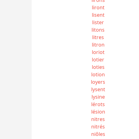
liront
lisent
lister
litons
litres
litron
loriot
lotier
loties
lotion
loyers
lysent
lysine
lérots
lésion
nitres
nitrés
niôles