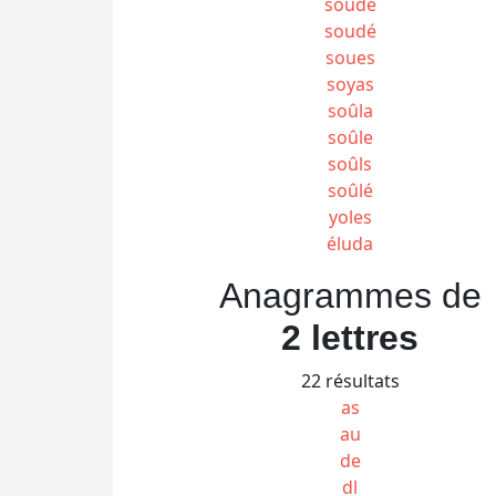
soude
soudé
soues
soyas
soûla
soûle
soûls
soûlé
yoles
éluda
Anagrammes de
2 lettres
22 résultats
as
au
de
dl