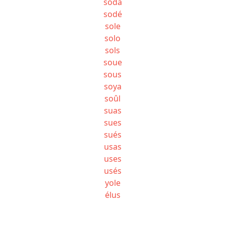
soda
sodé
sole
solo
sols
soue
sous
soya
soûl
suas
sues
sués
usas
uses
usés
yole
élus