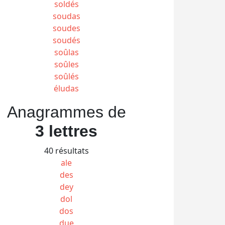
soldés
soudas
soudes
soudés
soûlas
soûles
soûlés
éludas
Anagrammes de
3 lettres
40 résultats
ale
des
dey
dol
dos
due