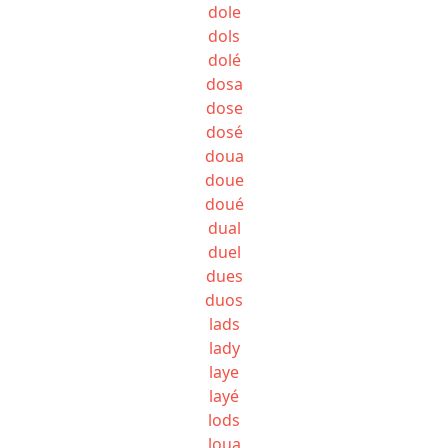
dole
dols
dolé
dosa
dose
dosé
doua
doue
doué
dual
duel
dues
duos
lads
lady
laye
layé
lods
loua