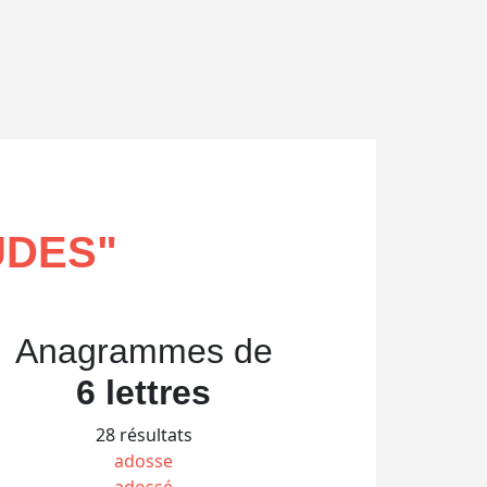
UDES
"
Anagrammes de
6 lettres
28 résultats
adosse
adossé