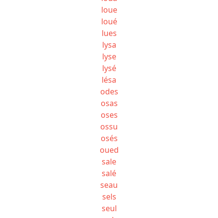
loue
loué
lues
lysa
lyse
lysé
lésa
odes
osas
oses
ossu
osés
oued
sale
salé
seau
sels
seul