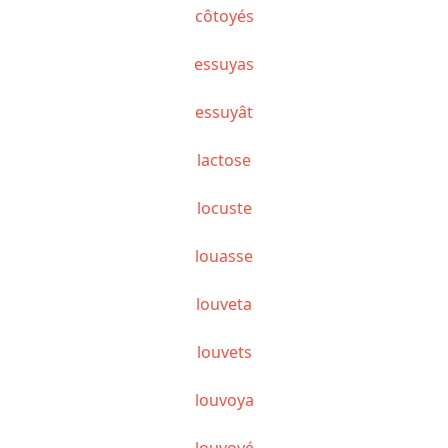
côtoyés
essuyas
essuyât
lactose
locuste
louasse
louveta
louvets
louvoya
louvoyé