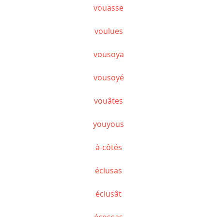
vouasse
voulues
vousoya
vousoyé
vouâtes
youyous
à-côtés
éclusas
éclusât
écossas