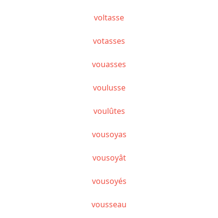
voltasse
votasses
vouasses
voulusse
voulûtes
vousoyas
vousoyât
vousoyés
vousseau