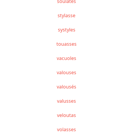
soûlâtes
stylasse
systyles
touasses
vacuoles
valouses
valousés
valusses
veloutas
volasses