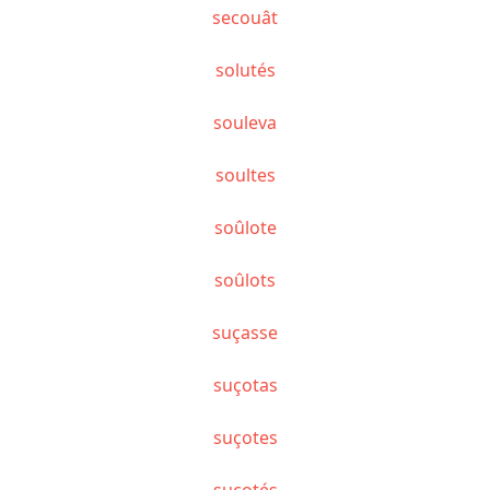
secouât
solutés
souleva
soultes
soûlote
soûlots
suçasse
suçotas
suçotes
suçotés