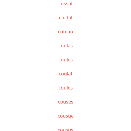
cossât
costal
coteau
coulas
coules
coulât
coulés
couses
cousue
cousus