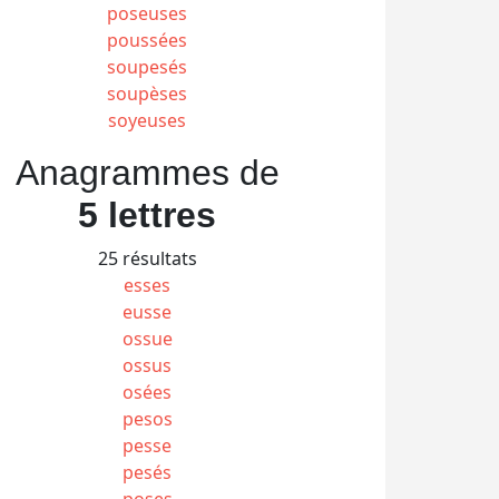
poseuses
poussées
soupesés
soupèses
soyeuses
Anagrammes de
5 lettres
25 résultats
esses
eusse
ossue
ossus
osées
pesos
pesse
pesés
poses