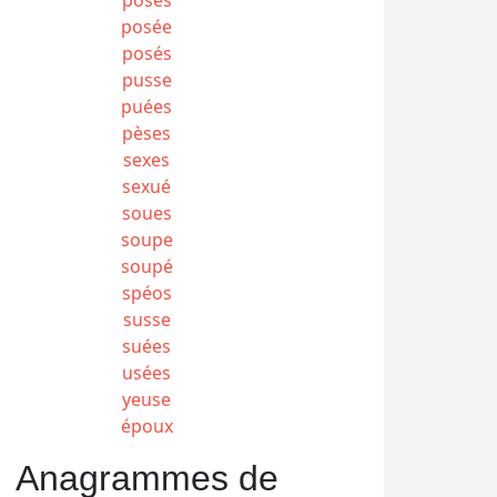
posée
posés
pusse
puées
pèses
sexes
sexué
soues
soupe
soupé
spéos
susse
suées
usées
yeuse
époux
Anagrammes de