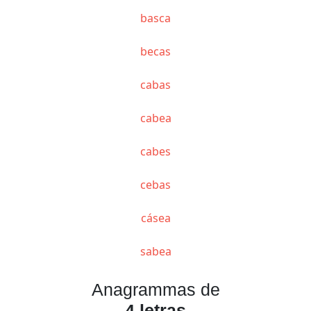
basca
becas
cabas
cabea
cabes
cebas
cásea
sabea
Anagrammas de
4 letras