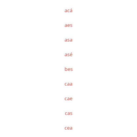
acá
aes
asa
asé
bes
caa
cae
cas
cea