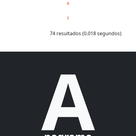
e
s
74 resultados (0.018 segundos)
A