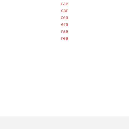
cae
car
cea
era
rae
rea