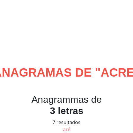
ANAGRAMAS DE "
ACR
Anagrammas de
3 letras
7 resultados
aré