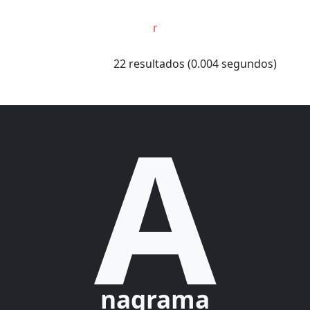
r
22 resultados (0.004 segundos)
A
nagrama