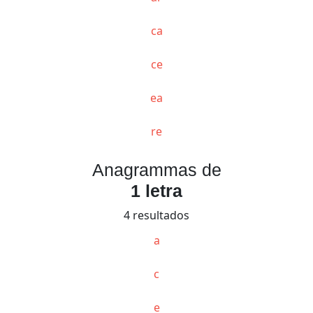
ca
ce
ea
re
Anagrammas de
1 letra
4 resultados
a
c
e