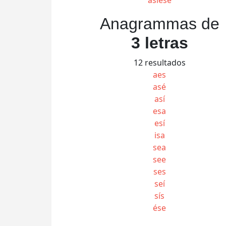
Anagrammas de
3 letras
12 resultados
aes
asé
así
esa
esí
isa
sea
see
ses
seí
sís
ése