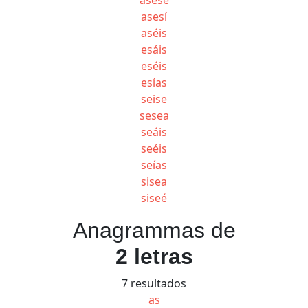
asesí
aséis
esáis
eséis
esías
seise
sesea
seáis
seéis
seías
sisea
siseé
Anagrammas de
2 letras
7 resultados
as