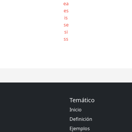
ea
es
is
se
si
ss
Temático
Inicio
Definición
Ejemplos