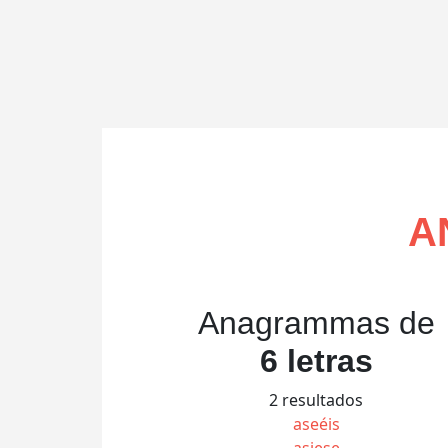
A
Anagrammas de
6 letras
2 resultados
aseéis
asiese