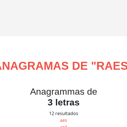
ANAGRAMAS DE "
RAE
Anagrammas de
3 letras
12 resultados
aes
aré