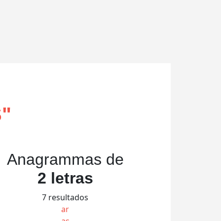
S
"
Anagrammas de
2 letras
7 resultados
ar
as