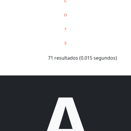
c
o
r
s
71 resultados (0.015 segundos)
A