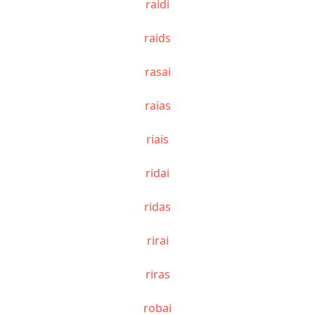
raidi
raids
rasai
raïas
riais
ridai
ridas
rirai
riras
robai