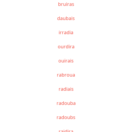
bruiras
daubais
irradia
ourdira
ouïrais
rabroua
radiais
radouba
radoubs
raidira