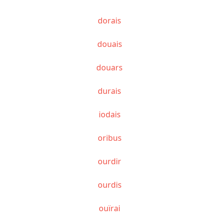
dorais
douais
douars
durais
iodais
oribus
ourdir
ourdis
ouïrai