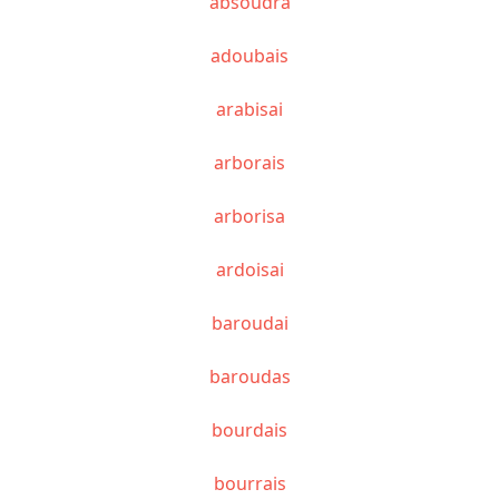
absoudra
adoubais
arabisai
arborais
arborisa
ardoisai
baroudai
baroudas
bourdais
bourrais