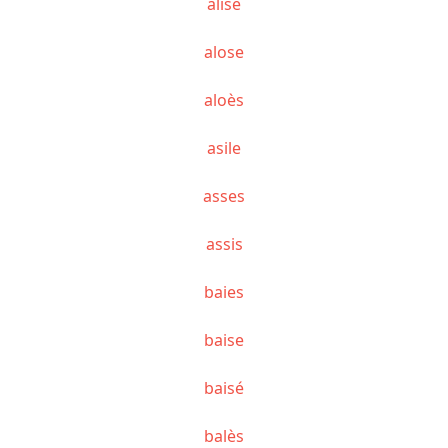
alise
alose
aloès
asile
asses
assis
baies
baise
baisé
balès