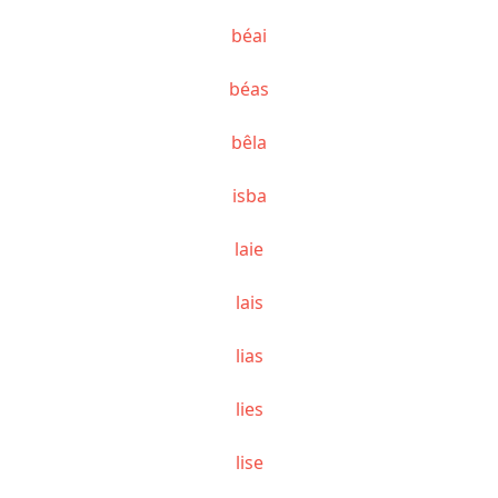
béai
béas
bêla
isba
laie
lais
lias
lies
lise