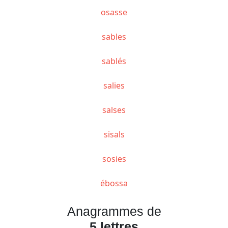
osasse
sables
sablés
salies
salses
sisals
sosies
ébossa
Anagrammes de
5 lettres