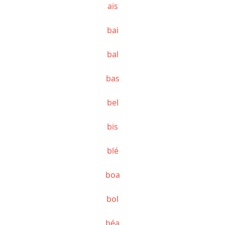
aïs
bai
bal
bas
bel
bis
blé
boa
bol
béa