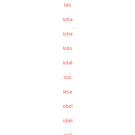
liés
loba
lobe
lobs
lobé
lois
lésa
obel
obéi
oeil