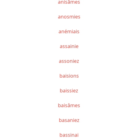
anisâmes
anosmies
anémiais
assainie
assoniez
baisions
baissiez
baisâmes
basaniez
bassinai