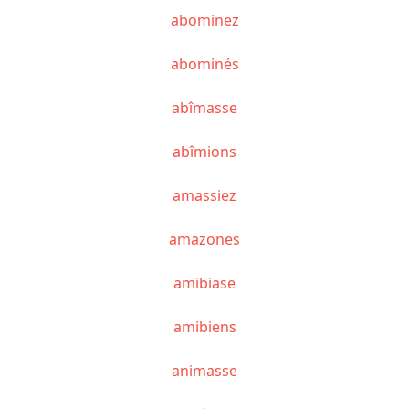
abominez
abominés
abîmasse
abîmions
amassiez
amazones
amibiase
amibiens
animasse