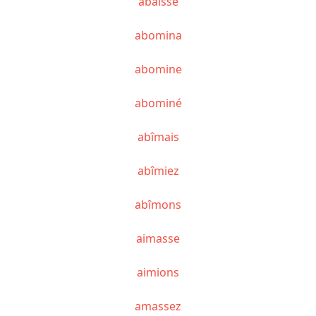
abaissé
abomina
abomine
abominé
abîmais
abîmiez
abîmons
aimasse
aimions
amassez