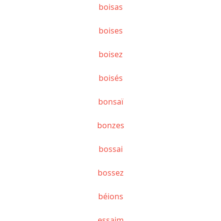
boisas
boises
boisez
boisés
bonsaï
bonzes
bossai
bossez
béions
essaim