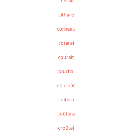
chérait
cithare
corbeau
coterai
courait
courbai
courbât
coïtera
coûtera
croûtai