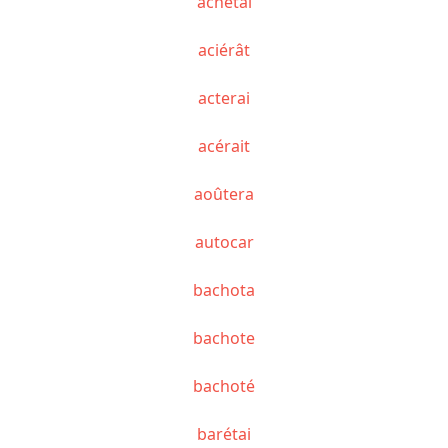
achetai
aciérât
acterai
acérait
aoûtera
autocar
bachota
bachote
bachoté
barétai