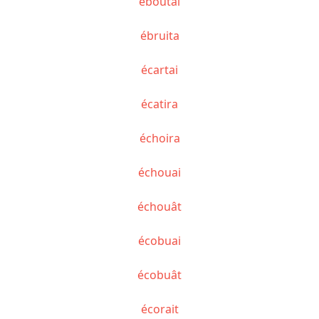
éboutai
ébruita
écartai
écatira
échoira
échouai
échouât
écobuai
écobuât
écorait