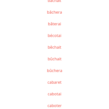
bâchait
bâchera
bâterai
bécotai
bêchait
bûchait
bûchera
cabaret
cabotai
caboter