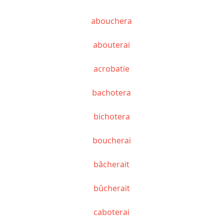
abouchera
abouterai
acrobatie
bachotera
bichotera
boucherai
bâcherait
bûcherait
caboterai