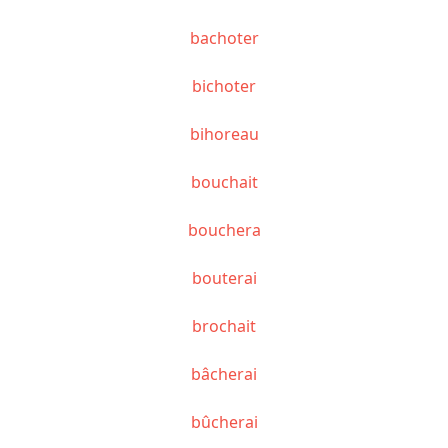
bachoter
bichoter
bihoreau
bouchait
bouchera
bouterai
brochait
bâcherai
bûcherai