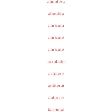
aboutera
aboutira
abricota
abricote
abricoté
acrobate
actuaire
aoûterai
autarcie
bachotai