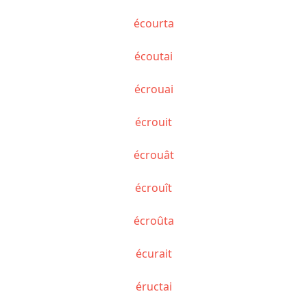
écourta
écoutai
écrouai
écrouit
écrouât
écrouît
écroûta
écurait
éructai