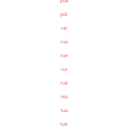
pué
pût
rat
rua
rue
rut
rué
réa
tua
tub