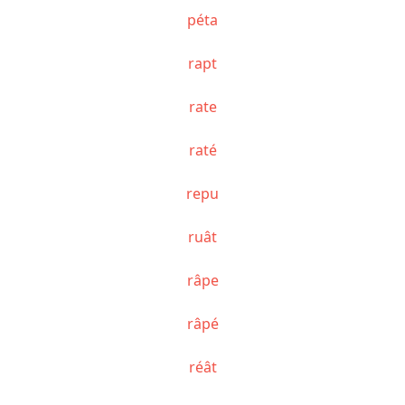
péta
rapt
rate
raté
repu
ruât
râpe
râpé
réât