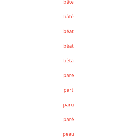
bâte
bâté
béat
béât
bêta
pare
part
paru
paré
peau