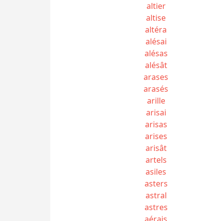
altier
altise
altéra
alésai
alésas
alésât
arases
arasés
arille
arisai
arisas
arises
arisât
artels
asiles
asters
astral
astres
aérais