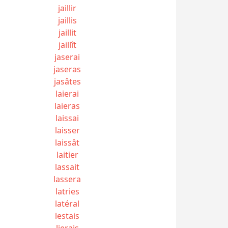
jaillir
jaillis
jaillit
jaillît
jaserai
jaseras
jasâtes
laierai
laieras
laissai
laisser
laissât
laitier
lassait
lassera
latries
latéral
lestais
lierais