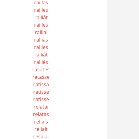
raillas
railles
raillât
raillés
ralliai
rallias
rallies
ralliât
ralliés
rasâtes
ratasse
ratissa
ratisse
ratissé
relatai
relatas
reliais
reliait
resalai