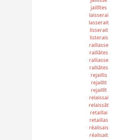
jaillîtes
laisserai
lasserait
lisserait
listerais
raillasse
raillâtes
ralliasse
ralliâtes
rejaillis
rejaillit
rejaillît
relaissai
relaissât
retaillai
retaillas
réalisais
réalisait