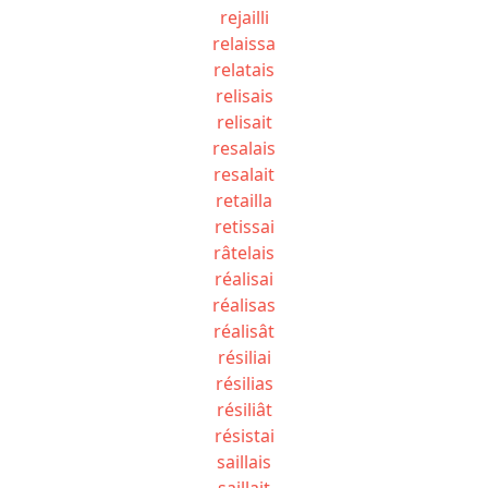
rejailli
relaissa
relatais
relisais
relisait
resalais
resalait
retailla
retissai
râtelais
réalisai
réalisas
réalisât
résiliai
résilias
résiliât
résistai
saillais
saillait