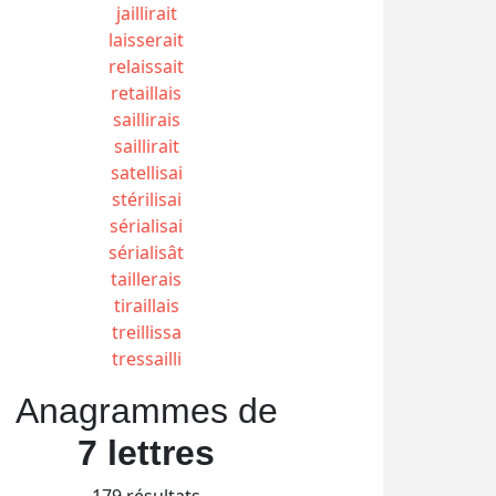
jaillirait
laisserait
relaissait
retaillais
saillirais
saillirait
satellisai
stérilisai
sérialisai
sérialisât
taillerais
tiraillais
treillissa
tressailli
Anagrammes de
7 lettres
179 résultats