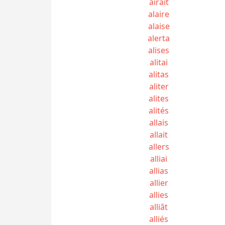
airait
alaire
alaise
alerta
alises
alitai
alitas
aliter
alites
alités
allais
allait
allers
alliai
allias
allier
allies
alliât
alliés