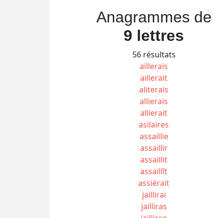
Anagrammes de
9 lettres
56 résultats
aillerais
aillerait
aliterais
allierais
allierait
asilaires
assaillie
assaillir
assaillit
assaillît
assiérait
jaillirai
jailliras
jaillisse