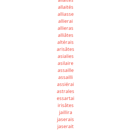
allaités
alliasse
allierai
allieras
alliâtes
altérais
arisâtes
asialies
asilaire
assaille
assailli
assiérai
astrales
essartai
irisâtes
jaillira
jaserais
jaserait