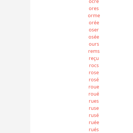
ocré
ores
orme
orée
oser
osée
ours
rems
reçu
rocs
rose
rosé
roue
roué
rues
ruse
rusé
ruée
rués