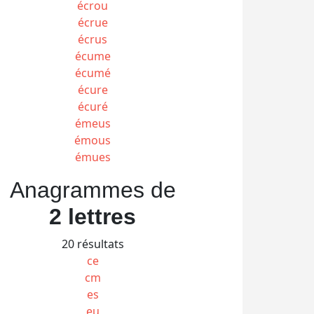
écrou
écrue
écrus
écume
écumé
écure
écuré
émeus
émous
émues
Anagrammes de
2 lettres
20 résultats
ce
cm
es
eu