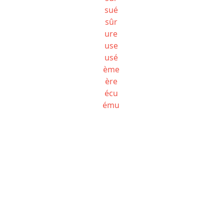
sué
sûr
ure
use
usé
ème
ère
écu
ému