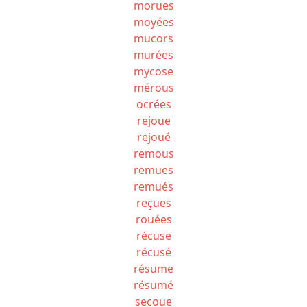
morues
moyées
mucors
murées
mycose
mérous
ocrées
rejoue
rejoué
remous
remues
remués
reçues
rouées
récuse
récusé
résume
résumé
secoue