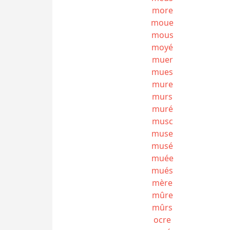
more
moue
mous
moyé
muer
mues
mure
murs
muré
musc
muse
musé
muée
mués
mère
mûre
mûrs
ocre