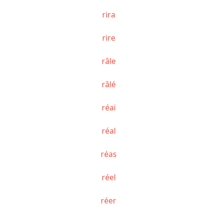
rira
rire
râle
râlé
réai
réal
réas
réel
réer