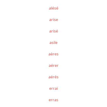
alésé
arise
arisé
asile
aères
aérer
aérés
errai
erras