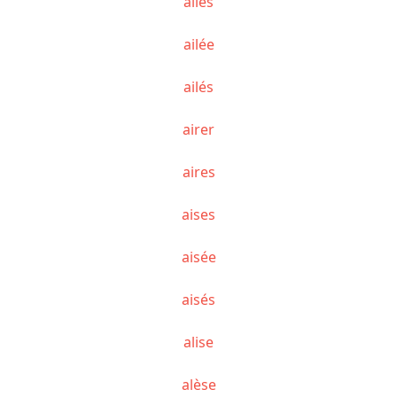
ailes
ailée
ailés
airer
aires
aises
aisée
aisés
alise
alèse