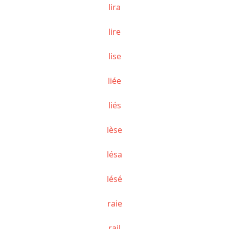
lira
lire
lise
liée
liés
lèse
lésa
lésé
raie
rail