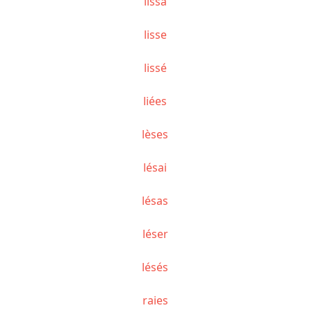
lissa
lisse
lissé
liées
lèses
lésai
lésas
léser
lésés
raies