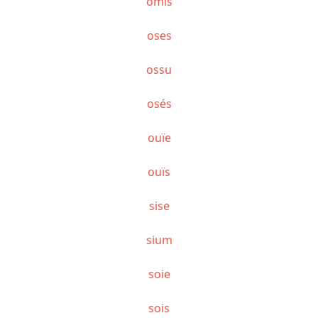
omis
oses
ossu
osés
ouïe
ouïs
sise
sium
soie
sois