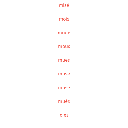
misé
mois
moue
mous
mues
muse
musé
mués
oies