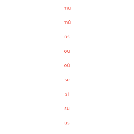
mu
mû
os
ou
où
se
si
su
us