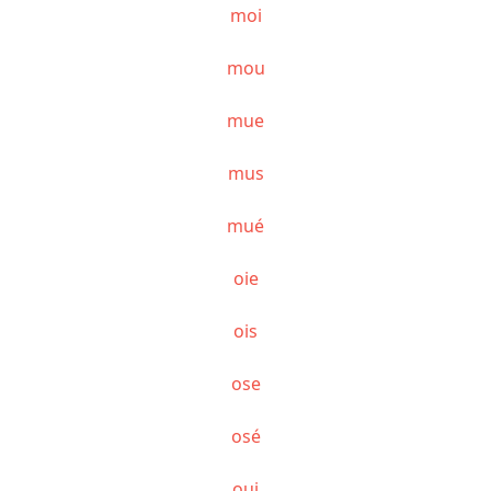
moi
mou
mue
mus
mué
oie
ois
ose
osé
oui