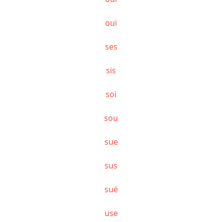
ouï
ses
sis
soi
sou
sue
sus
sué
use