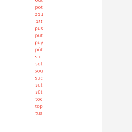
pot
pou
pst
pus
put
puy
pût
soc
sot
sou
suc
sut
sût
toc
top
tus