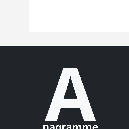
A
nagramme