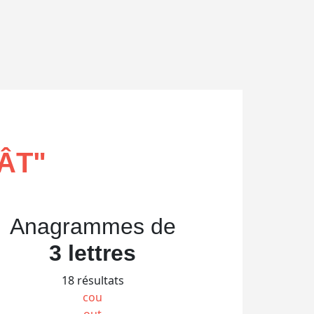
ÂT
"
Anagrammes de
3 lettres
18 résultats
cou
out