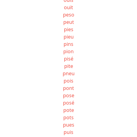
ouït
peso
peut
pies
pieu
pins
pion
pisé
pite
pneu
pois
pont
pose
posé
pote
pots
pues
puis