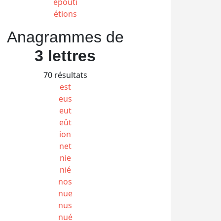
épouti
étions
Anagrammes de
3 lettres
70 résultats
est
eus
eut
eût
ion
net
nie
nié
nos
nue
nus
nué