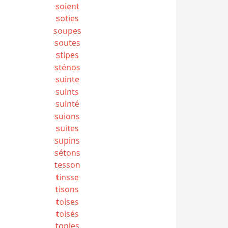
soient
soties
soupes
soutes
stipes
sténos
suinte
suints
suinté
suions
suites
supins
sétons
tesson
tinsse
tisons
toises
toisés
tonies