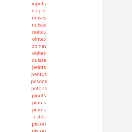
inputs
isopet
noises
nuises
nuites
ointes
opines
ouîtes
ouïsse
peints
pentus
pesons
petons
pinots
pintes
pintés
pistes
piston
pistou