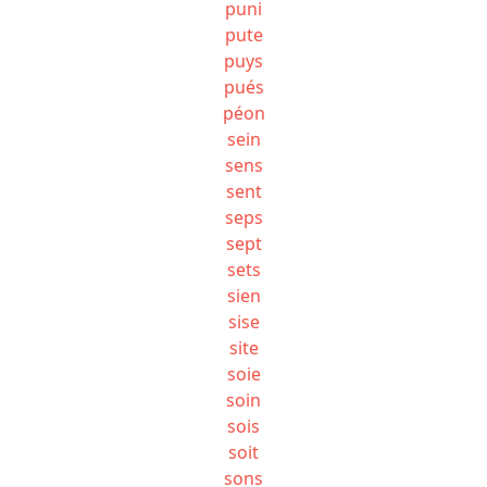
puni
pute
puys
pués
péon
sein
sens
sent
seps
sept
sets
sien
sise
site
soie
soin
sois
soit
sons