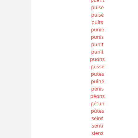
puise
puisé
puits
punie
punis
punit
punît
puons
pusse
putes
puîné
pénis
péons
pétun
pûtes
seins
senti
siens