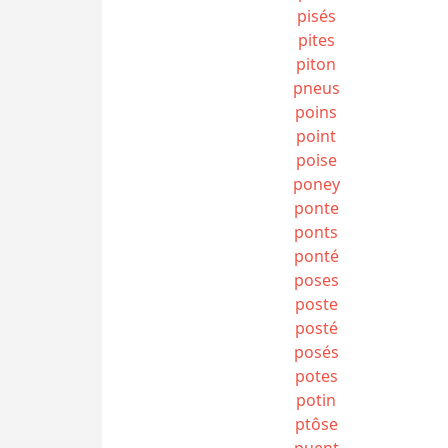
pisés
pites
piton
pneus
poins
point
poise
poney
ponte
ponts
ponté
poses
poste
posté
posés
potes
potin
ptôse
puent