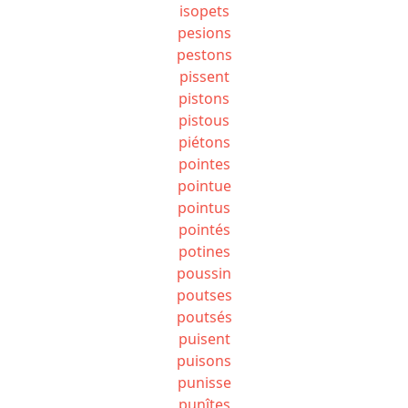
isopets
pesions
pestons
pissent
pistons
pistous
piétons
pointes
pointue
pointus
pointés
potines
poussin
poutses
poutsés
puisent
puisons
punisse
punîtes