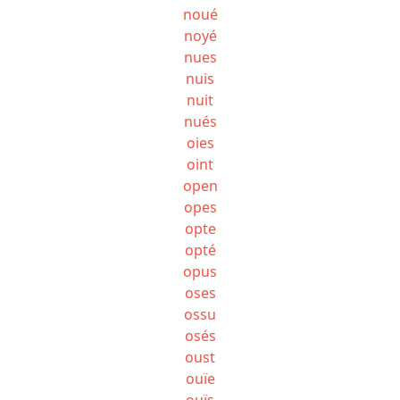
noué
noyé
nues
nuis
nuit
nués
oies
oint
open
opes
opte
opté
opus
oses
ossu
osés
oust
ouïe
ouïs