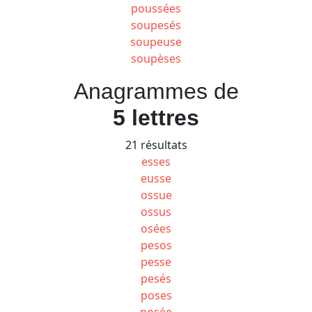
poussées
soupesés
soupeuse
soupèses
Anagrammes de
5 lettres
21 résultats
esses
eusse
ossue
ossus
osées
pesos
pesse
pesés
poses
posée