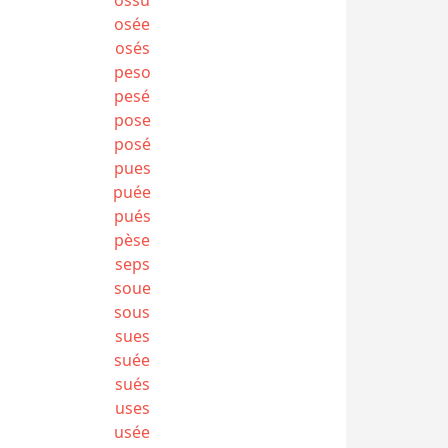
osée
osés
peso
pesé
pose
posé
pues
puée
pués
pèse
seps
soue
sous
sues
suée
sués
uses
usée