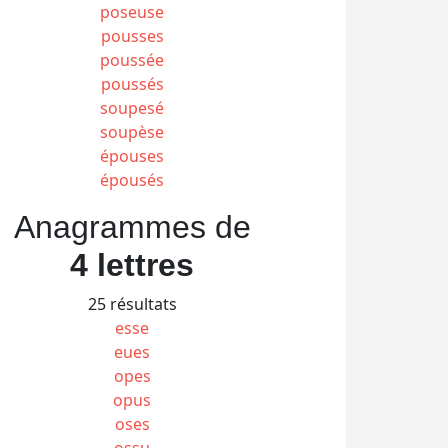
poseuse
pousses
poussée
poussés
soupesé
soupèse
épouses
épousés
Anagrammes de
4 lettres
25 résultats
esse
eues
opes
opus
oses
ossu