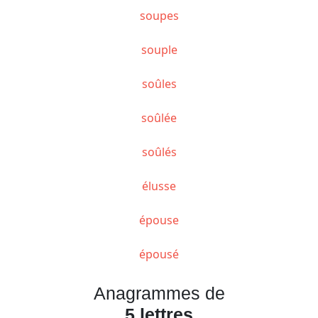
soupes
souple
soûles
soûlée
soûlés
élusse
épouse
épousé
Anagrammes de
5 lettres