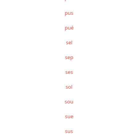
pus
pué
sel
sep
ses
sol
sou
sue
sus