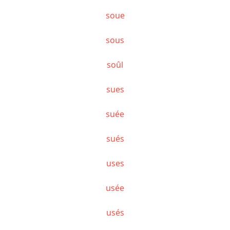
soue
sous
soûl
sues
suée
sués
uses
usée
usés