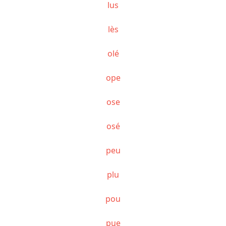
lus
lès
olé
ope
ose
osé
peu
plu
pou
pue