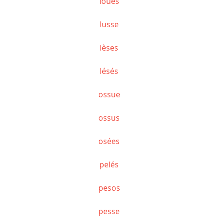
loués
lusse
lèses
lésés
ossue
ossus
osées
pelés
pesos
pesse