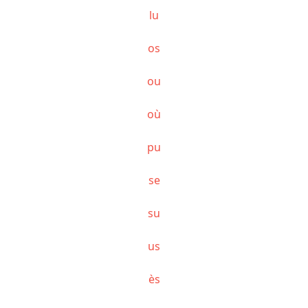
lu
os
ou
où
pu
se
su
us
ès