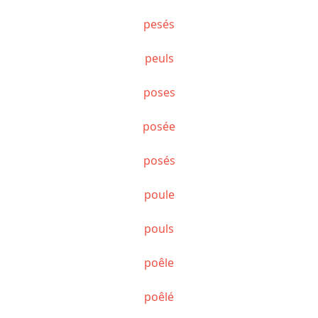
pesés
peuls
poses
posée
posés
poule
pouls
poêle
poêlé