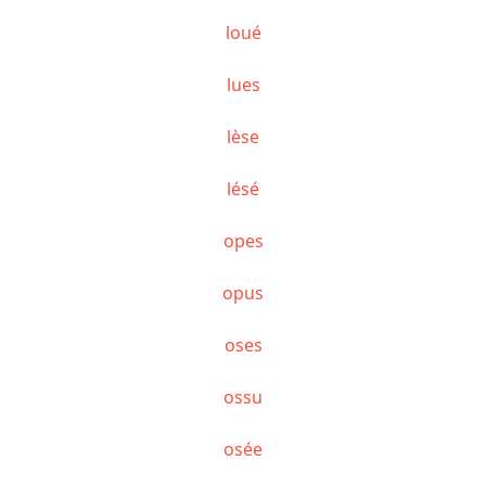
loué
lues
lèse
lésé
opes
opus
oses
ossu
osée