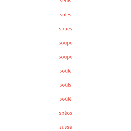
seuls
soles
soues
soupe
soupé
soûle
soûls
soûlé
spéos
susse