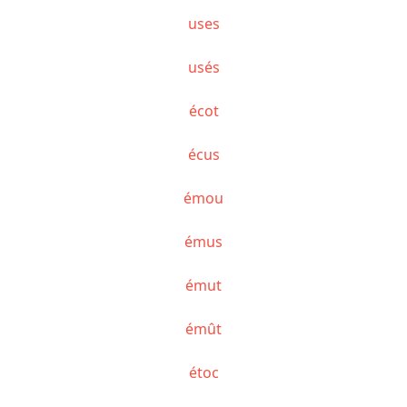
uses
usés
écot
écus
émou
émus
émut
émût
étoc