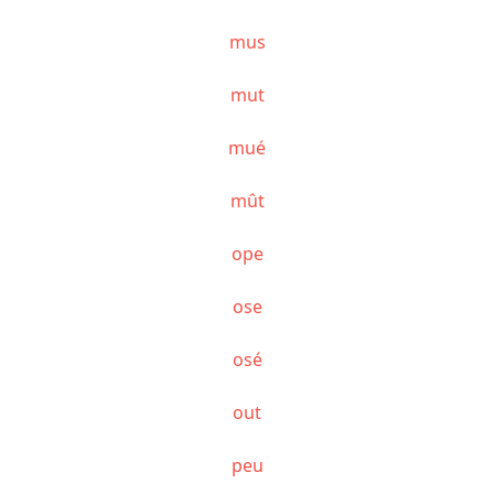
mus
mut
mué
mût
ope
ose
osé
out
peu