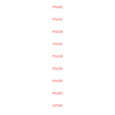
muet
musc
muse
must
musé
mute
muté
mués
omet