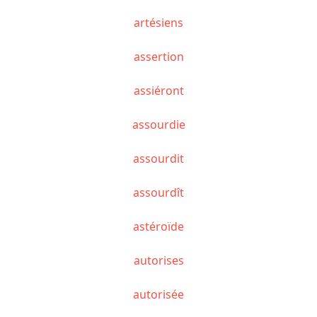
artésiens
assertion
assiéront
assourdie
assourdit
assourdît
astéroïde
autorises
autorisée