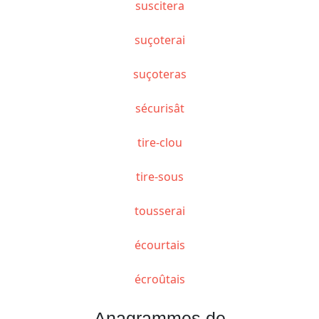
suscitera
suçoterai
suçoteras
sécurisât
tire-clou
tire-sous
tousserai
écourtais
écroûtais
Anagrammes de