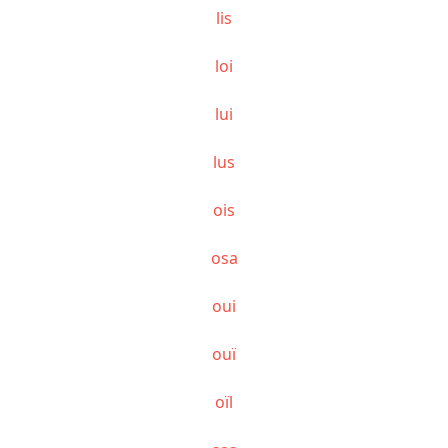
lis
loi
lui
lus
ois
osa
oui
ouï
oïl