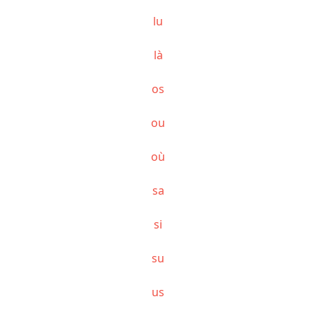
lu
là
os
ou
où
sa
si
su
us