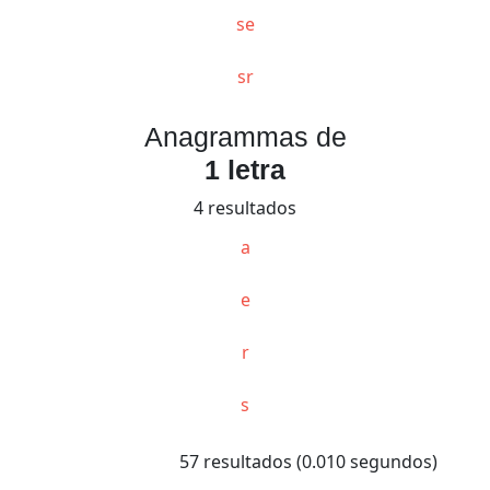
se
sr
Anagrammas de
1 letra
4 resultados
a
e
r
s
57 resultados (0.010 segundos)