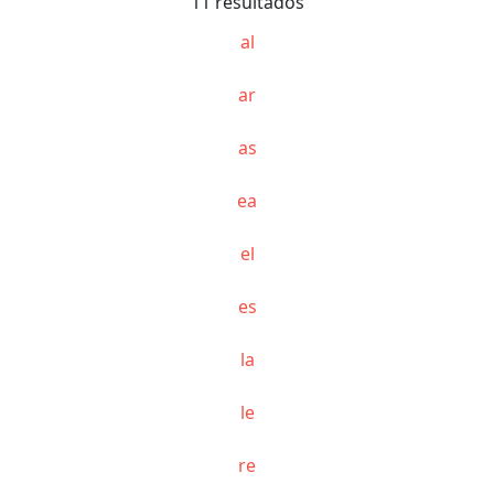
11 resultados
al
ar
as
ea
el
es
la
le
re