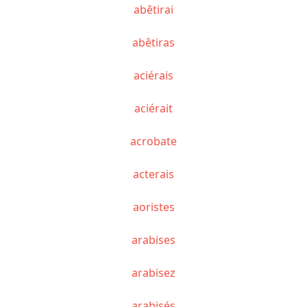
abêtirai
abêtiras
aciérais
aciérait
acrobate
acterais
aoristes
arabises
arabisez
arabisés