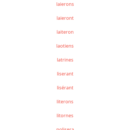
laierons
laieront
laiteron
laotiens
latrines
liserant
lisérant
literons
litornes
nolisera