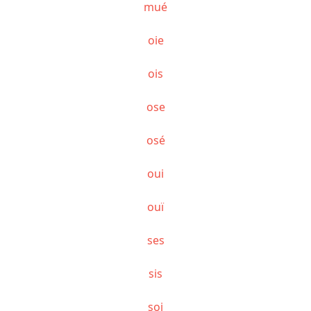
mué
oie
ois
ose
osé
oui
ouï
ses
sis
soi