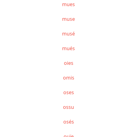
mues
muse
musé
mués
oies
omis
oses
ossu
osés
ouïe