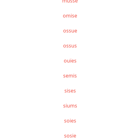
mussé
omise
ossue
ossus
ouïes
semis
sises
siums
soies
sosie