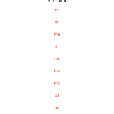
15 résultats
es
eu
me
mi
ms
mu
mû
os
ou