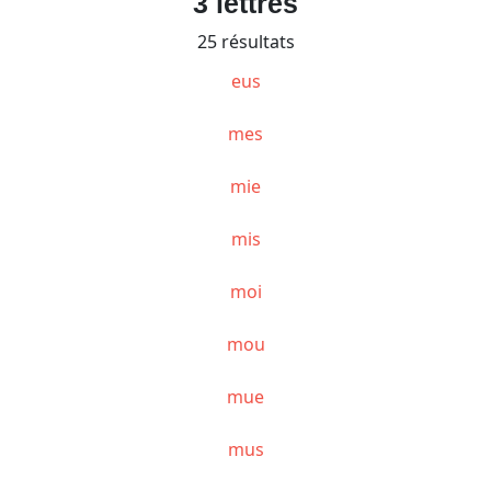
3 lettres
25 résultats
eus
mes
mie
mis
moi
mou
mue
mus