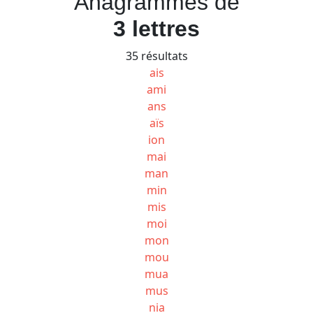
Anagrammes de
3 lettres
35 résultats
ais
ami
ans
aïs
ion
mai
man
min
mis
moi
mon
mou
mua
mus
nia