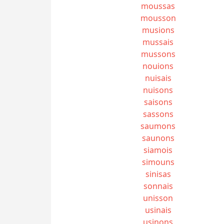
moussas
mousson
musions
mussais
mussons
nouions
nuisais
nuisons
saisons
sassons
saumons
saunons
siamois
simouns
sinisas
sonnais
unisson
usinais
usinons