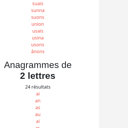
suais
sunna
suons
union
usais
usina
usons
ânons
Anagrammes de
2 lettres
24 résultats
ai
an
as
au
aï
in