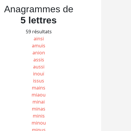
Anagrammes de
5 lettres
59 résultats
ainsi
amuïs
anion
assis
aussi
inouï
issus
mains
miaou
minai
minas
minis
minou
minus