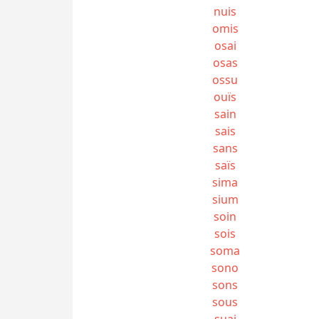
nuis
omis
osai
osas
ossu
ouïs
sain
sais
sans
saïs
sima
sium
soin
sois
soma
sono
sons
sous
suai