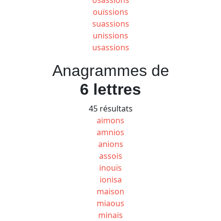
ouïssions
suassions
unissions
usassions
Anagrammes de
6 lettres
45 résultats
aimons
amnios
anions
assois
inouïs
ionisa
maison
miaous
minais