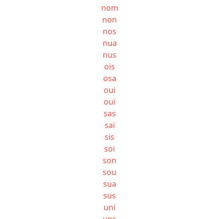
nom
non
nos
nua
nus
ois
osa
oui
ouï
sas
saï
sis
soi
son
sou
sua
sus
uni
uns