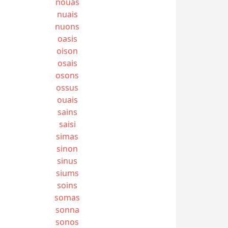
nouas
nuais
nuons
oasis
oison
osais
osons
ossus
ouais
sains
saisi
simas
sinon
sinus
siums
soins
somas
sonna
sonos