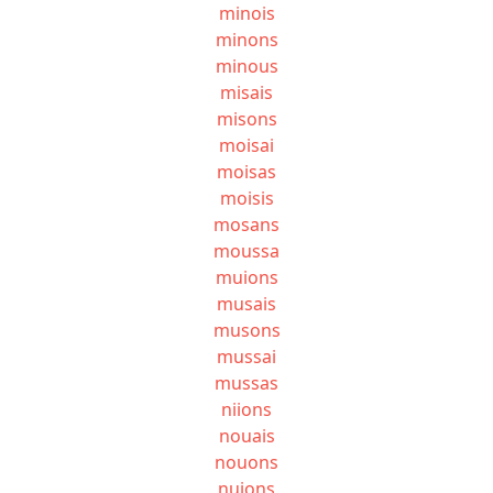
minois
minons
minous
misais
misons
moisai
moisas
moisis
mosans
moussa
muions
musais
musons
mussai
mussas
niions
nouais
nouons
nuions