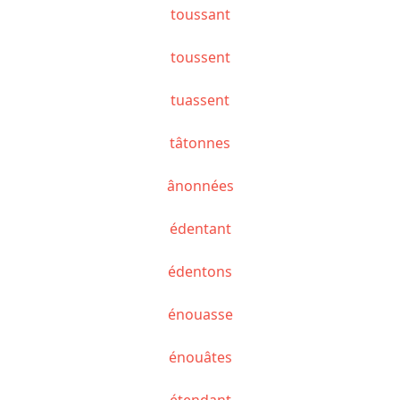
toussant
toussent
tuassent
tâtonnes
ânonnées
édentant
édentons
énouasse
énouâtes
étendant