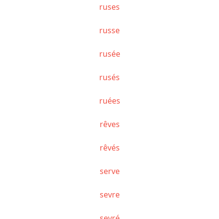
ruses
russe
rusée
rusés
ruées
rêves
rêvés
serve
sevre
sevré