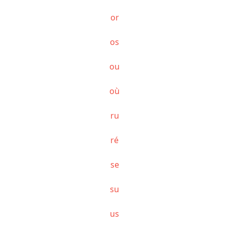
or
os
ou
où
ru
ré
se
su
us