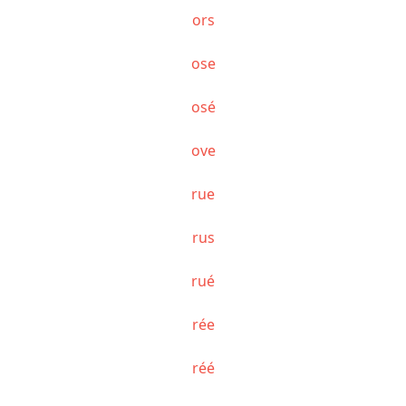
ors
ose
osé
ove
rue
rus
rué
rée
réé