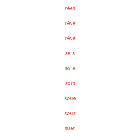
rées
rêve
rêvé
sers
sore
sors
soue
sous
suer