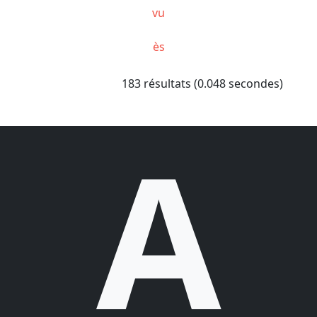
vu
ès
183 résultats (0.048 secondes)
A