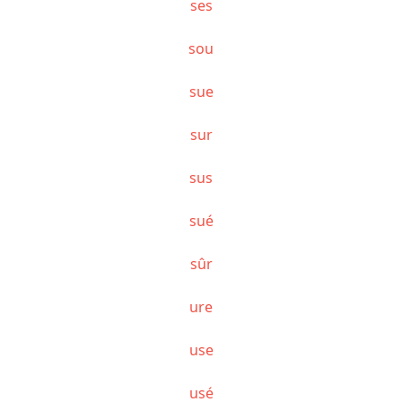
ses
sou
sue
sur
sus
sué
sûr
ure
use
usé