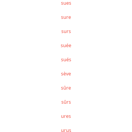
sues
sure
surs
suée
sués
sève
sûre
sûrs
ures
urus