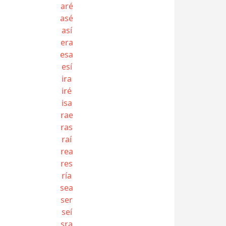
aré
asé
así
era
esa
esí
ira
iré
isa
rae
ras
raí
rea
res
ría
sea
ser
seí
sra