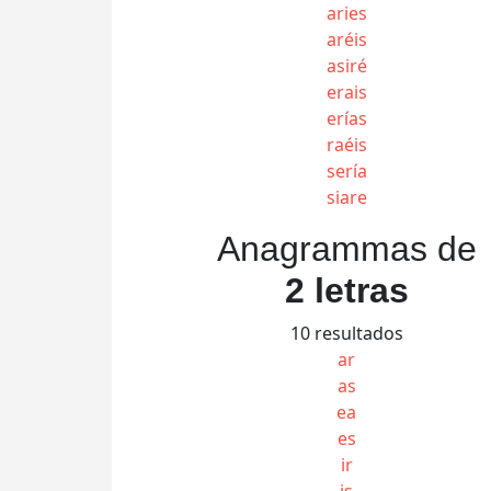
aries
aréis
asiré
erais
erías
raéis
sería
siare
Anagrammas de
2 letras
10 resultados
ar
as
ea
es
ir
is