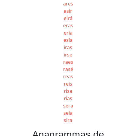
ares
asir
eirá
eras
ería
esía
iras
irse
raes
rasé
reas
reis
risa
rías
sera
seía
sira
Anagrammas de