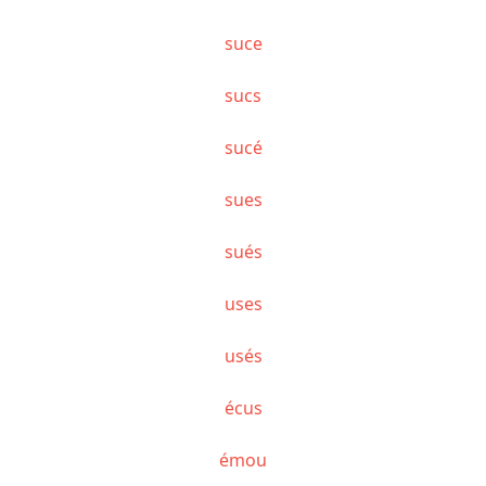
suce
sucs
sucé
sues
sués
uses
usés
écus
émou