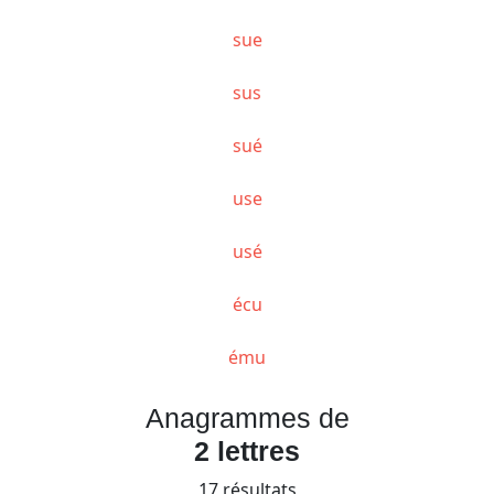
sue
sus
sué
use
usé
écu
ému
Anagrammes de
2 lettres
17 résultats