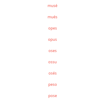
musé
mués
opes
opus
oses
ossu
osés
peso
pose