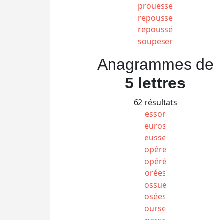
prouesse
repousse
repoussé
soupeser
Anagrammes de
5 lettres
62 résultats
essor
euros
eusse
opère
opéré
orées
ossue
osées
ourse
perse