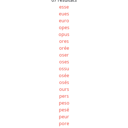
esse
eues
euro
opes
opus
ores
orée
oser
oses
ossu
osée
osés
ours
pers
peso
pesé
peur
pore