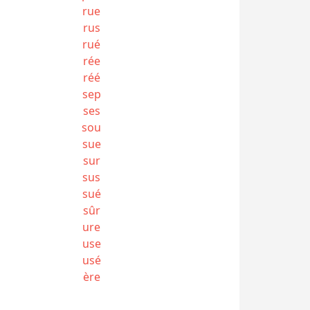
rue
rus
rué
rée
réé
sep
ses
sou
sue
sur
sus
sué
sûr
ure
use
usé
ère