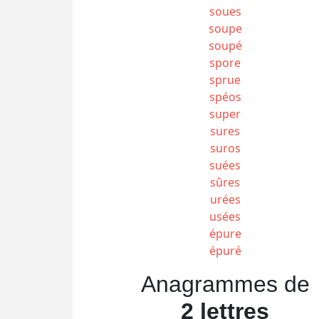
soues
soupe
soupé
spore
sprue
spéos
super
sures
suros
suées
sûres
urées
usées
épure
épuré
Anagrammes de
2 lettres