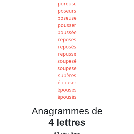
poreuse
poseurs
poseuse
pousser
poussée
reposes
reposés
repusse
soupesé
soupèse
supères
épouser
épouses
épousés
Anagrammes de
4 lettres
67 résultats