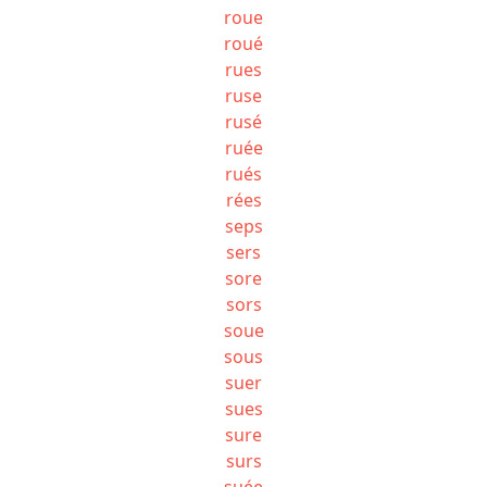
roue
roué
rues
ruse
rusé
ruée
rués
rées
seps
sers
sore
sors
soue
sous
suer
sues
sure
surs
suée