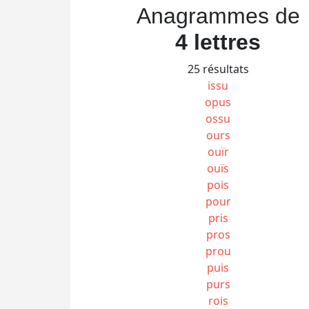
Anagrammes de
4 lettres
25 résultats
issu
opus
ossu
ours
ouïr
ouïs
pois
pour
pris
pros
prou
puis
purs
rois