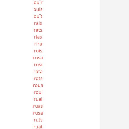
ouïr
ouïs
ouït
rais
rats
rias
rira
rois
rosa
rosi
rota
rots
roua
roui
ruai
ruas
rusa
ruts
ruât