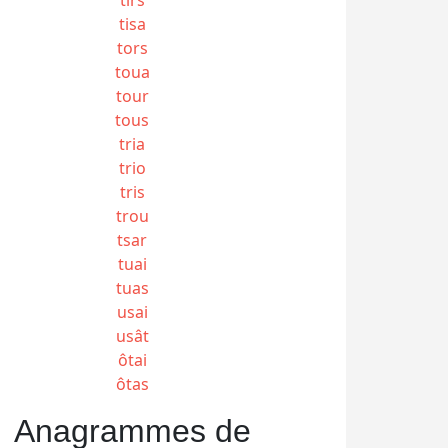
tisa
tors
toua
tour
tous
tria
trio
tris
trou
tsar
tuai
tuas
usai
usât
ôtai
ôtas
Anagrammes de