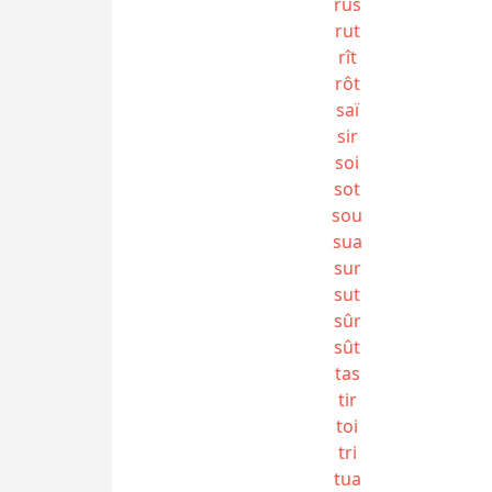
rus
rut
rît
rôt
saï
sir
soi
sot
sou
sua
sur
sut
sûr
sût
tas
tir
toi
tri
tua