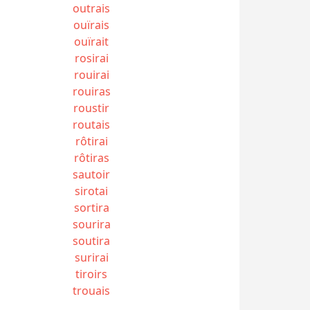
outrais
ouïrais
ouïrait
rosirai
rouirai
rouiras
roustir
routais
rôtirai
rôtiras
sautoir
sirotai
sortira
sourira
soutira
surirai
tiroirs
trouais