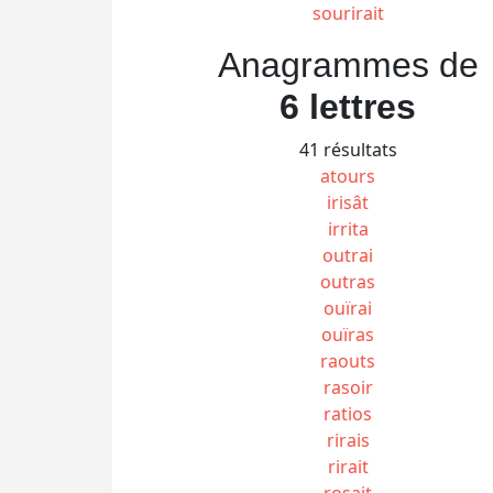
sourirait
Anagrammes de
6 lettres
41 résultats
atours
irisât
irrita
outrai
outras
ouïrai
ouïras
raouts
rasoir
ratios
rirais
rirait
rosait