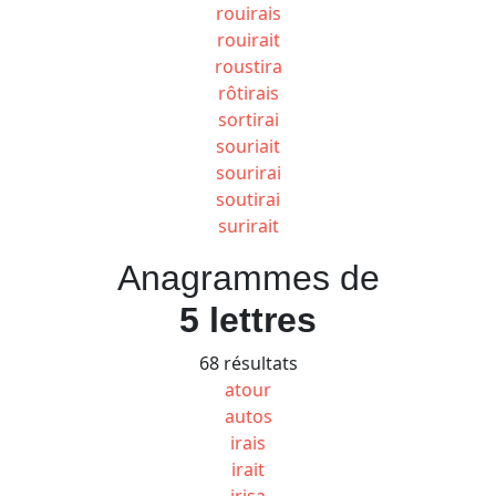
rouirais
rouirait
roustira
rôtirais
sortirai
souriait
sourirai
soutirai
surirait
Anagrammes de
5 lettres
68 résultats
atour
autos
irais
irait
irisa