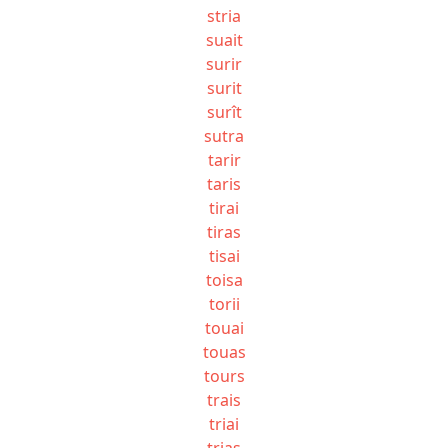
stria
suait
surir
surit
surît
sutra
tarir
taris
tirai
tiras
tisai
toisa
torii
touai
touas
tours
trais
triai
trias