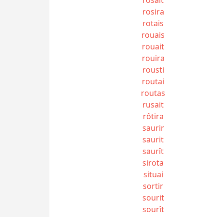
rosira
rotais
rouais
rouait
rouira
rousti
routai
routas
rusait
rôtira
saurir
saurit
saurît
sirota
situai
sortir
sourit
sourît