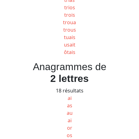
trios
trois
troua
trous
tuais
usait
ôtais
Anagrammes de
2 lettres
18 résultats
ai
as
au
aï
or
os