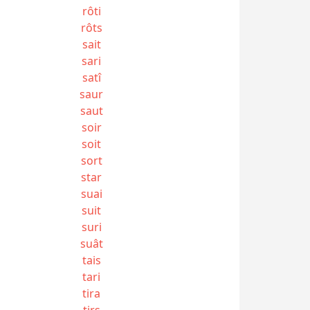
rôti
rôts
sait
sari
satî
saur
saut
soir
soit
sort
star
suai
suit
suri
suât
tais
tari
tira
tirs