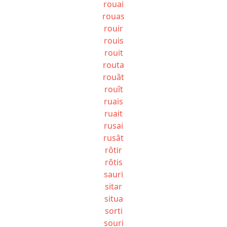
rouai
rouas
rouir
rouis
rouit
routa
rouât
rouît
ruais
ruait
rusai
rusât
rôtir
rôtis
sauri
sitar
situa
sorti
souri