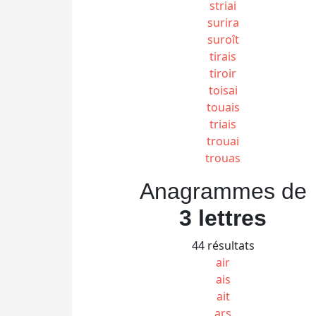
striai
surira
suroît
tirais
tiroir
toisai
touais
triais
trouai
trouas
Anagrammes de
3 lettres
44 résultats
air
ais
ait
ars