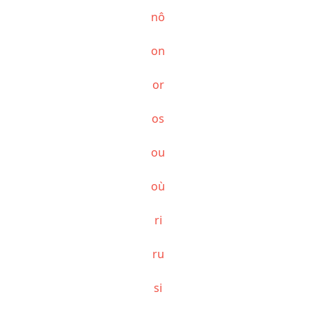
nô
on
or
os
ou
où
ri
ru
si