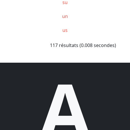
su
un
us
117 résultats (0.008 secondes)
A