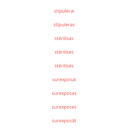
stipulerai
stipuleras
stérilisas
stérilises
stérilisés
surexposai
surexposas
surexposes
surexposât