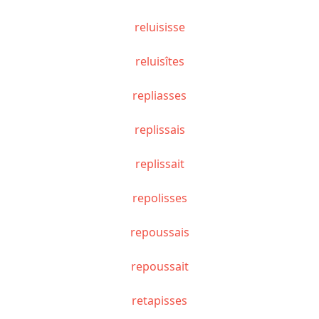
reluisisse
reluisîtes
repliasses
replissais
replissait
repolisses
repoussais
repoussait
retapisses