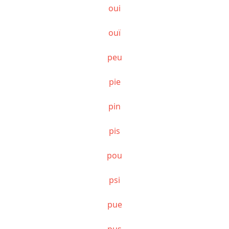
oui
ouï
peu
pie
pin
pis
pou
psi
pue
pus