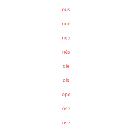
nus
nué
néo
nés
oie
ois
ope
ose
osé