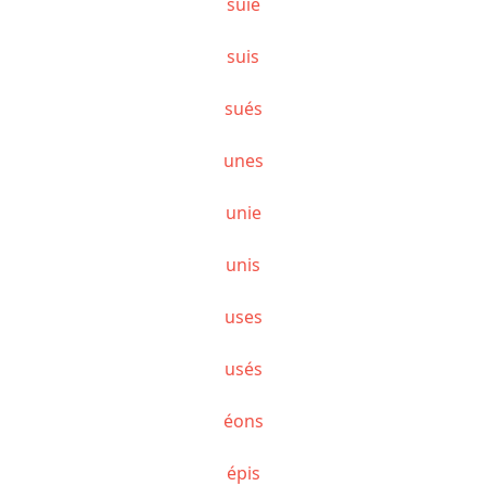
suie
suis
sués
unes
unie
unis
uses
usés
éons
épis