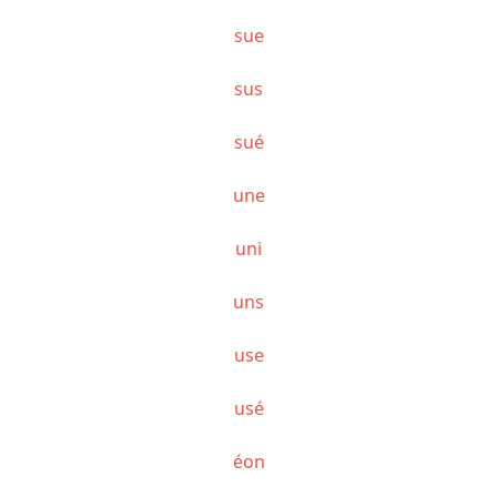
sue
sus
sué
une
uni
uns
use
usé
éon