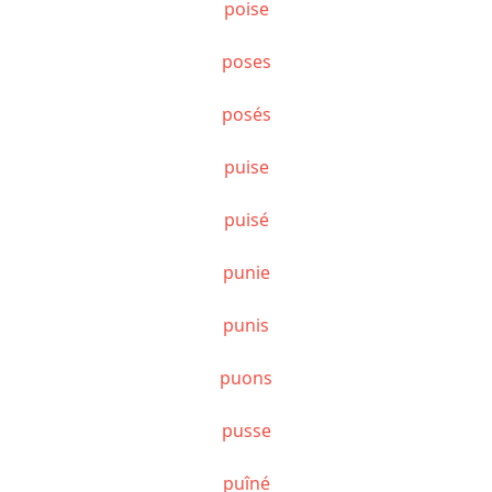
poise
poses
posés
puise
puisé
punie
punis
puons
pusse
puîné