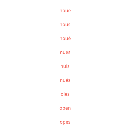
noue
nous
noué
nues
nuis
nués
oies
open
opes