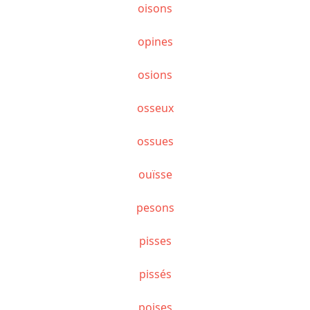
oisons
opines
osions
osseux
ossues
ouïsse
pesons
pisses
pissés
poises