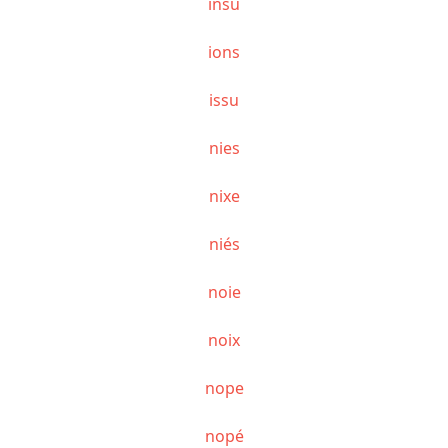
insu
ions
issu
nies
nixe
niés
noie
noix
nope
nopé