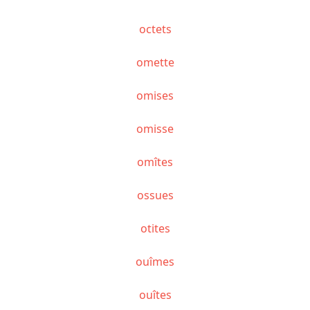
octets
omette
omises
omisse
omîtes
ossues
otites
ouîmes
ouîtes