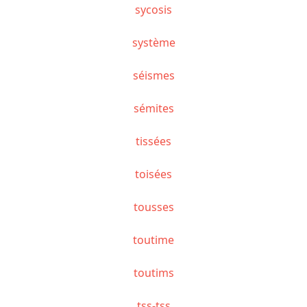
sycosis
système
séismes
sémites
tissées
toisées
tousses
toutime
toutims
tss-tss