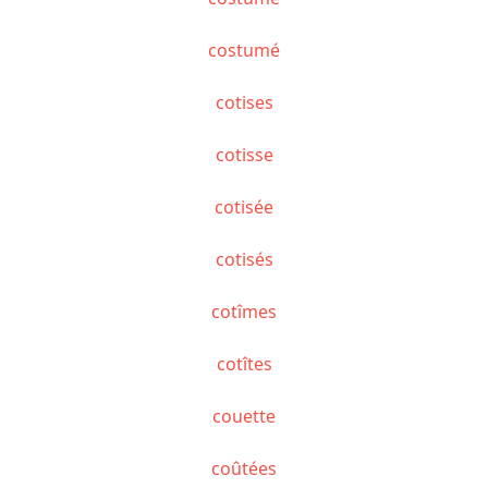
costumé
cotises
cotisse
cotisée
cotisés
cotîmes
cotîtes
couette
coûtées