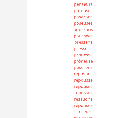
penseurs
poreuses
poserons
poseuses
poussons
poussées
pressens
pressons
prouesse
prôneuse
pèserons
reposons
repousse
repoussé
repusses
ressuons
réponses
senseurs
soupeser