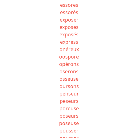
essores
essorés
exposer
exposes
exposés
express
onéreux
oospore
opérons
oserons
osseuse
oursons
penseur
peseurs
poreuse
poseurs
poseuse
pousser
pousses