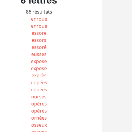
6 lettres
86 résultats
enroue
enroué
essore
essors
essoré
eusses
expose
exposé
exprès
nopées
nouées
nurses
opères
opérés
ornées
osseux
ossues