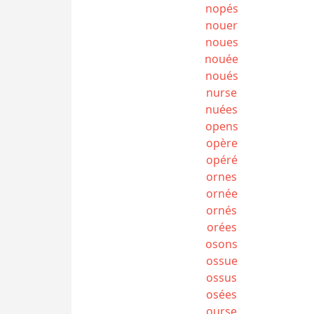
nopés
nouer
noues
nouée
noués
nurse
nuées
opens
opère
opéré
ornes
ornée
ornés
orées
osons
ossue
ossus
osées
ourse