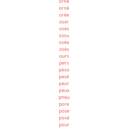
orne
orné
orée
oser
oses
ossu
osée
osés
ours
pers
peso
pesé
peur
peux
pneu
pore
pose
posé
pour