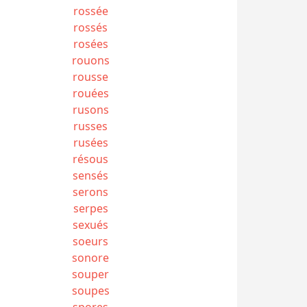
rossée
rossés
rosées
rouons
rousse
rouées
rusons
russes
rusées
résous
sensés
serons
serpes
sexués
soeurs
sonore
souper
soupes
spores