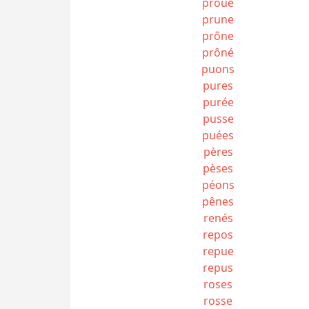
proue
prune
prône
prôné
puons
pures
purée
pusse
puées
pères
pèses
péons
pênes
renés
repos
repue
repus
roses
rosse