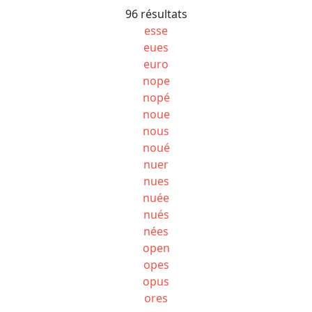
96 résultats
esse
eues
euro
nope
nopé
noue
nous
noué
nuer
nues
nuée
nués
nées
open
opes
opus
ores