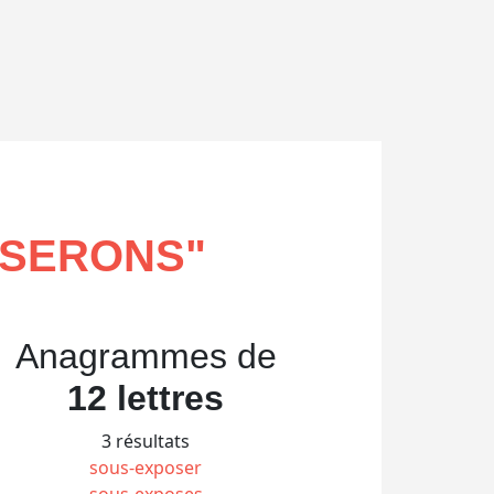
OSERONS
"
Anagrammes de
12 lettres
3 résultats
sous-exposer
sous-exposes